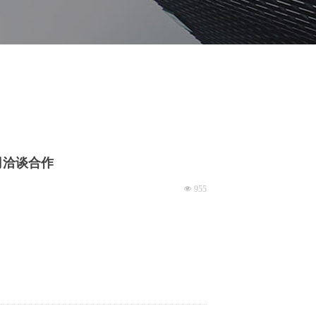
司洽谈合作
넶
955