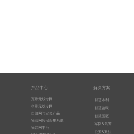
产品中心
解决方案
宽带无线专网
智慧水利
窄带无线专网
智慧监狱
自组网与定位产品
智慧园区
物联网数据采集系统
军队&武警
物联网平台
公安&政法