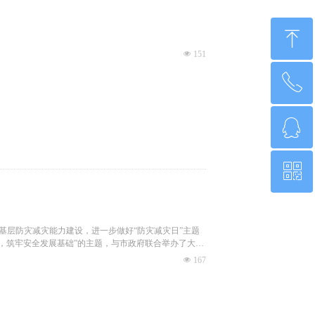
ꁸ
넶
151
ꂅ
回到顶部
ꁗ
010-62011980
ꀥ
QQ客服
微信二维码
加强基层防灾减灾能力建设，进一步做好“防灾减灾日”主题
，筑牢安全发展基础”的主题，与市政府联合举办了大型
넶
167