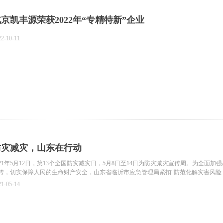
京凯丰源荣获2022年“专精特新”企业
22-10-11
防灾减灾，山东在行动
021年5月12日，第13个全国防灾减灾日，5月8日至14日为防灾减灾宣传周。为全面
传，切实保障人民的生命财产安全，山东省临沂市应急管理局紧扣“防范化解灾害风险
题宣传。
21-05-14