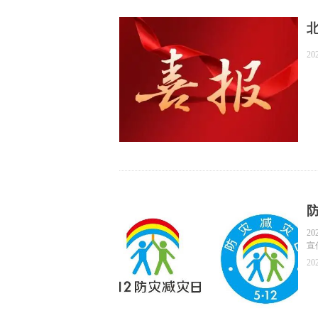
北
20
2
宣
主
20