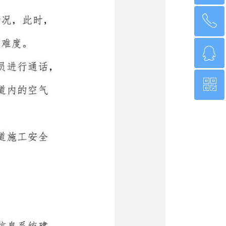
ꂅ
回到顶部
ꁗ
010-62011980
ꀥ
QQ客服
微信二维码